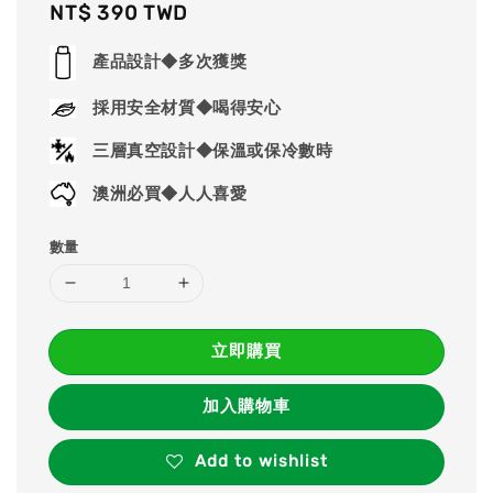
Regular
NT$ 390 TWD
price
產品設計◆多次獲獎
採用安全材質◆喝得安心
三層真空設計◆保溫或保冷數時
澳洲必買◆人人喜愛
數量
立即購買
加入購物車
Add to wishlist