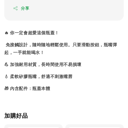
分享
🔥 你一定會超愛這個瓶蓋！
免接觸設計，隨時隨地輕鬆使用。只要滑動按鈕，瓶嘴彈
起，一手就能喝水！
💪 加強耐用材質，長時間使用不易損壞
💧 柔軟矽膠瓶嘴，舒適不刺激嘴唇
🎁 內含配件：瓶蓋本體
加購好品