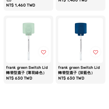
Regular
NT$ 1,460 TWD
Regular
NT$ 1,460 TWD
price
price
frank green Switch Lid
frank green Switch Lid
轉替型蓋子 (薄荷綠色）
轉替型蓋子 (深藍色）
Regular
NT$ 630 TWD
Regular
NT$ 630 TWD
price
price