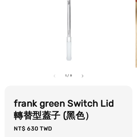
1
/
9
frank green Switch Lid
轉替型蓋子 (黑色）
Regular
NT$ 630 TWD