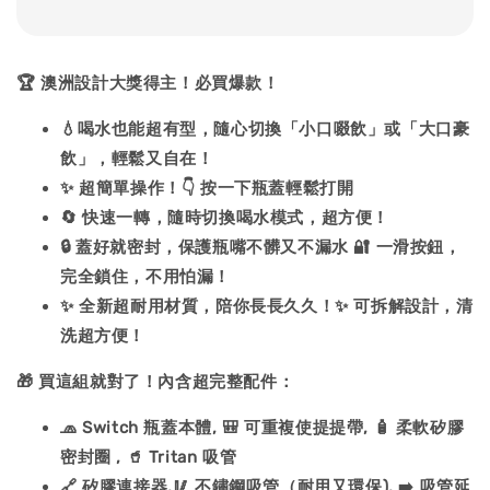
🏆 澳洲設計大獎得主！必買爆款！
💧喝水也能超有型，隨心切換「小口啜飲」或「大口豪
飲」，輕鬆又自在！
✨ 超簡單操作！👇 按一下瓶蓋輕鬆打開
🔄 快速一轉，隨時切換喝水模式，超方便！
🔒 蓋好就密封，保護瓶嘴不髒又不漏水 🔐 一滑按鈕，
完全鎖住，不用怕漏！
✨ 全新超耐用材質，陪你長長久久！✨ 可拆解設計，清
洗超方便！
🎁 買這組就對了！內含超完整配件：
🧢 Switch 瓶蓋本體, 🎒 可重複使提提帶, 🧴 柔軟矽膠
密封圈 , 🥤 Tritan 吸管
🔗 矽膠連接器,🥢 不鏽鋼吸管（耐用又環保), ➡️ 吸管延