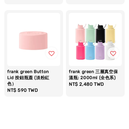
price
price
frank green Button
frank green 三層真空保
Lid 按鈕瓶蓋 (淡粉紅
溫瓶: 2000ml (全色系)
色）
Regular
NT$ 2,480 TWD
Regular
NT$ 590 TWD
price
price