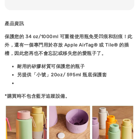
產品資訊
保護您的 34 oz/1000ml 可重複使用瓶免受凹痕和刮痕！此
外，還有一個專門用於存放 Apple AirTag® 或 Tile® 的插
槽，因此您再也不會忘記或移失您的愛瓶子了。
耐用的矽膠材質可保護您的瓶子
另提供「小號」20oz/ 595ml 瓶底保護套
*購買時不包含藍牙追蹤設備。