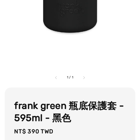
1
/
1
frank green 瓶底保護套 -
595ml - 黑色
Regular
NT$ 390 TWD