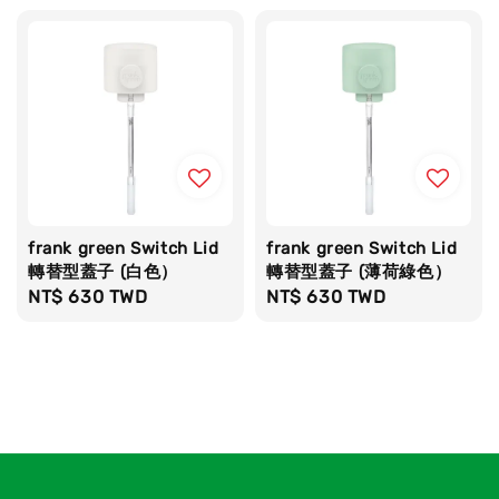
frank green Switch Lid
frank green Switch Lid
轉替型蓋子 (白色）
轉替型蓋子 (薄荷綠色）
Regular
NT$ 630 TWD
Regular
NT$ 630 TWD
price
price