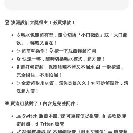
🏆 澳洲設計大獎得主！必買爆款！
💧喝水也能超有型，隨心切換「小口啜飲」或「大口豪
飲」，輕鬆又自在！
✨ 超簡單操作！👇 按一下瓶蓋輕鬆打開
🔄 快速一轉，隨時切換喝水模式，超方便！
🔒 蓋好就密封，保護瓶嘴不髒又不漏水 🔐 一滑按鈕，
完全鎖住，不用怕漏！
✨ 全新超耐用材質，陪你長長久久！✨ 可拆解設計，清
洗超方便！
🎁 買這組就對了！內含超完整配件：
🧢 Switch 瓶蓋本體, 🎒 可重複使提提帶, 🧴 柔軟矽膠
密封圈 , 🥤 Tritan 吸管
🔗 矽膠連接器,🥢 不鏽鋼吸管（耐用又環保), ➡️ 吸管延