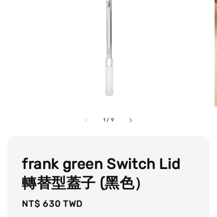
1
/
9
frank green Switch Lid
轉替型蓋子 (黑色）
Regular
NT$ 630 TWD