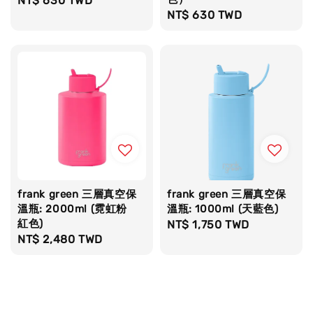
Regular
NT$ 630 TWD
Regular
NT$ 630 TWD
price
price
frank green 三層真空保
frank green 三層真空保
溫瓶: 2000ml (霓虹粉
溫瓶: 1000ml (天藍色)
紅色)
Regular
NT$ 1,750 TWD
Regular
NT$ 2,480 TWD
price
price