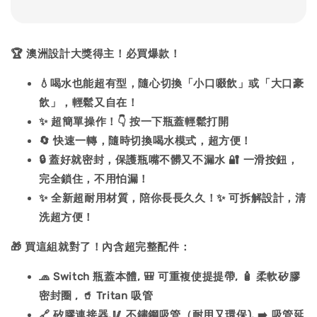
🏆 澳洲設計大獎得主！必買爆款！
💧喝水也能超有型，隨心切換「小口啜飲」或「大口豪
飲」，輕鬆又自在！
✨ 超簡單操作！👇 按一下瓶蓋輕鬆打開
🔄 快速一轉，隨時切換喝水模式，超方便！
🔒 蓋好就密封，保護瓶嘴不髒又不漏水 🔐 一滑按鈕，
完全鎖住，不用怕漏！
✨ 全新超耐用材質，陪你長長久久！✨ 可拆解設計，清
洗超方便！
🎁 買這組就對了！內含超完整配件：
🧢 Switch 瓶蓋本體, 🎒 可重複使提提帶, 🧴 柔軟矽膠
密封圈 , 🥤 Tritan 吸管
🔗 矽膠連接器,🥢 不鏽鋼吸管（耐用又環保), ➡️ 吸管延