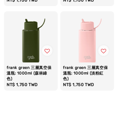
Regular
NT$ 1,750 TWD
Regular
NT$ 1,750 TWD
price
price
frank green 三層真空保
frank green 三層真空保
溫瓶: 1000ml (森林綠
溫瓶: 1000ml (淡粉紅
色)
色)
Regular
NT$ 1,750 TWD
Regular
NT$ 1,750 TWD
price
price