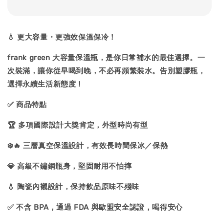
💧 更大容量・更強效保溫保冷！
frank green 大容量保溫瓶，是你日常補水的最佳選擇。一
次裝滿，讓你從早喝到晚，不必再頻繁裝水。告別塑膠瓶，
選擇永續生活新態度！
✅ 商品特點
🏆 多項國際設計大獎肯定，外型時尚有型
❄️🔥 三層真空保溫設計，有效長時間保冰／保熱
💎 高級不鏽鋼瓶身，堅固耐用不怕摔
💧 陶瓷內襯設計，保持飲品原味不殘味
✅ 不含 BPA，通過 FDA 與歐盟安全認證，喝得安心