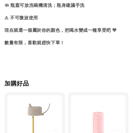
🧼 瓶蓋可放洗碗機清洗；瓶身建議手洗
⚠️ 不可微波使用
現在就選一個屬於你的顏色，把喝水變成一種享受吧 💚
數量有限，喜歡就趕快下單！
加購好品