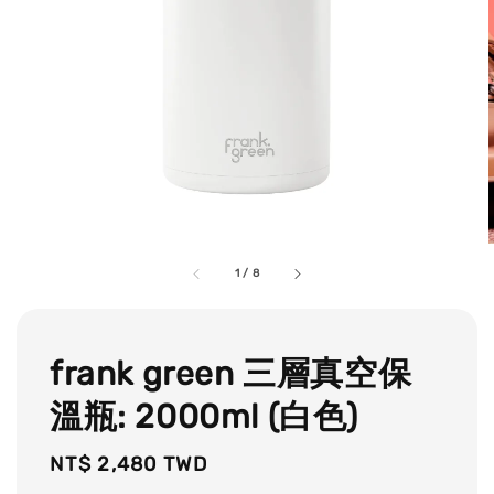
1
/
8
frank green 三層真空保
溫瓶: 2000ml (白色)
Regular
NT$ 2,480 TWD