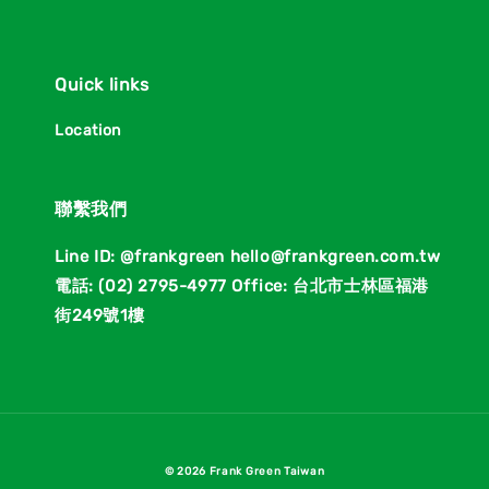
Quick links
Location
聯繫我們
Line ID: @frankgreen hello@frankgreen.com.tw
電話: (02) 2795-4977 Office: 台北市士林區福港
街249號1樓
© 2026 Frank Green Taiwan