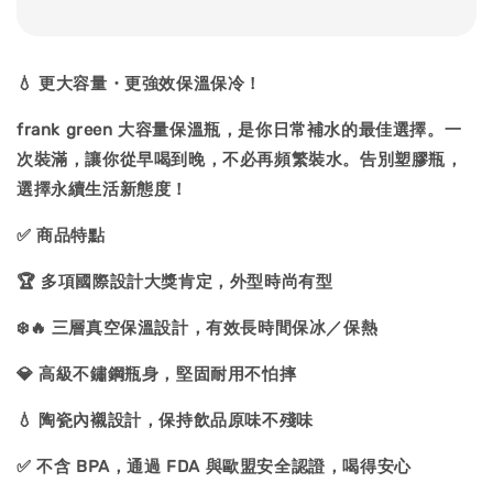
💧 更大容量・更強效保溫保冷！
frank green 大容量保溫瓶，是你日常補水的最佳選擇。一
次裝滿，讓你從早喝到晚，不必再頻繁裝水。告別塑膠瓶，
選擇永續生活新態度！
✅ 商品特點
🏆 多項國際設計大獎肯定，外型時尚有型
❄️🔥 三層真空保溫設計，有效長時間保冰／保熱
💎 高級不鏽鋼瓶身，堅固耐用不怕摔
💧 陶瓷內襯設計，保持飲品原味不殘味
✅ 不含 BPA，通過 FDA 與歐盟安全認證，喝得安心