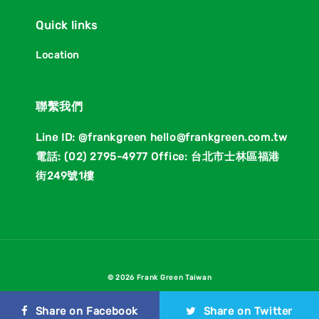
Quick links
Location
聯繫我們
Line ID: @frankgreen hello@frankgreen.com.tw
電話: (02) 2795-4977 Office: 台北市士林區福港
街249號1樓
© 2026 Frank Green Taiwan
Terms of Service
Privacy Policy
Refund Policy
|
|
Share on Facebook
Share on Twitter