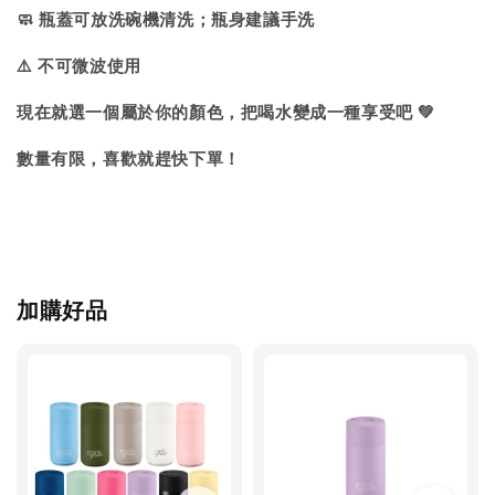
🧼 瓶蓋可放洗碗機清洗；瓶身建議手洗
⚠️ 不可微波使用
現在就選一個屬於你的顏色，把喝水變成一種享受吧 💚
數量有限，喜歡就趕快下單！
加購好品