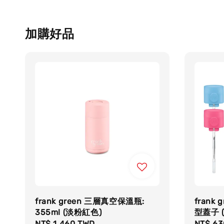
加購好品
frank green 三層真空保溫瓶:
frank 
355ml (淡粉紅色)
型蓋子 
Regular
NT$ 1,460 TWD
Regula
NT$ 63