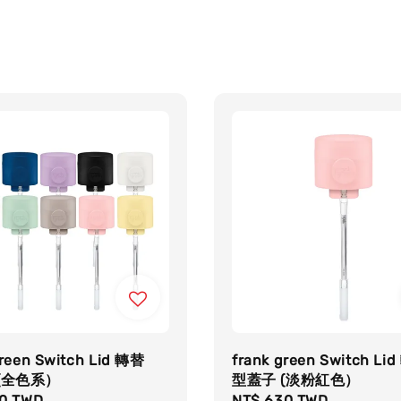
green Switch Lid 轉替
frank green Switch Li
(全色系）
型蓋子 (淡粉紅色）
r
0 TWD
Regular
NT$ 630 TWD