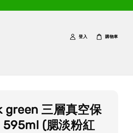
登入
購物車
nk green 三層真空保
 595ml (腮淡粉紅