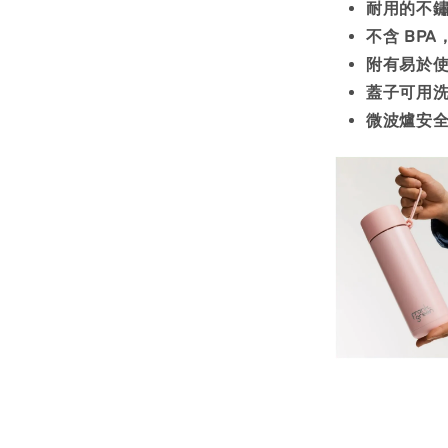
耐用的不鏽
不含 BPA
附有易於
蓋子可用
微波爐安