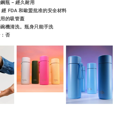
鋼瓶 – 經久耐用
，經 FDA 和歐盟批准的安全材料
使用的吸管蓋
洗碗機清洗。瓶身只能手洗
全：否