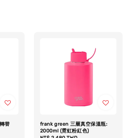
d 轉替
frank green 三層真空保溫瓶:
2000ml (霓虹粉紅色)
Regular
NT$ 2,480 TWD