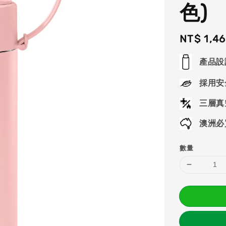
色)
Regular
NT$ 1,4
price
產品設
採用安
三層真
澳洲必
數量