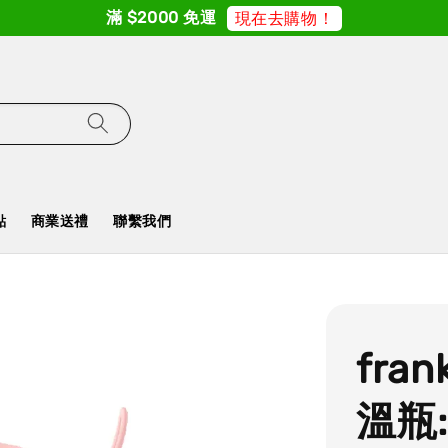
滿 $2000 免運
現在去購物！
點
商業送禮
聯繫我們
fra
溫瓶: