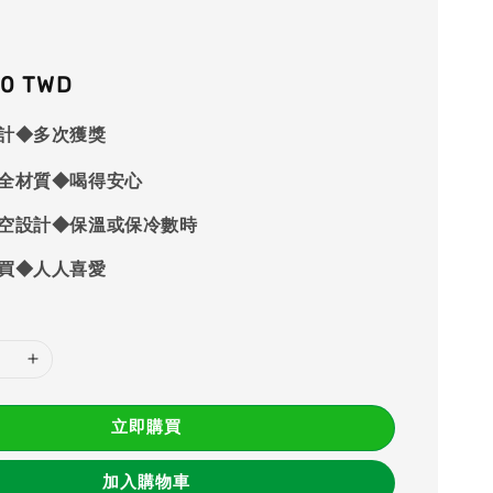
60 TWD
計◆多次獲獎
全材質◆喝得安心
空設計◆保溫或保冷數時
買◆人人喜愛
立即購買
加入購物車