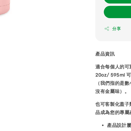
分享
產品資訊
適合每個人的可
20oz/ 59
（我們指的是數
沒有金屬味）。
也可客製化蓋子
品成為您的專屬
產品設計