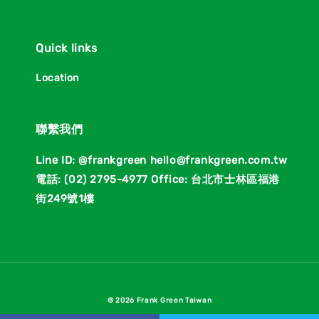
Quick links
Location
聯繫我們
Line ID: @frankgreen hello@frankgreen.com.tw
電話: (02) 2795-4977 Office: 台北市士林區福港
街249號1樓
© 2026 Frank Green Taiwan