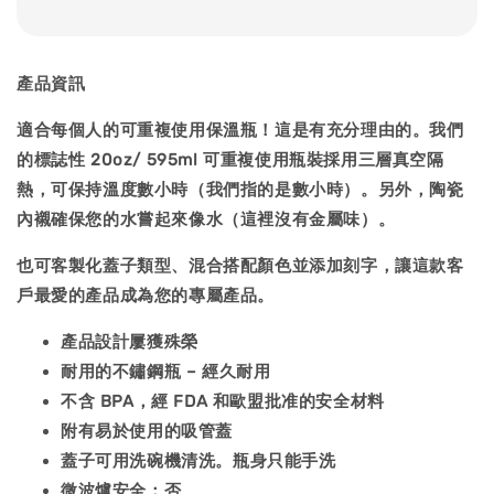
產品資訊
適合每個人的可重複使用保溫瓶！這是有充分理由的。我們
的標誌性 20oz/ 595ml 可重複使用瓶裝採用三層真空隔
熱，可保持溫度數小時（我們指的是數小時）。另外，陶瓷
內襯確保您的水嘗起來像水（這裡沒有金屬味）。
也可客製化蓋子類型、混合搭配顏色並添加刻字，讓這款客
戶最愛的產品成為您的專屬產品。
產品設計屢獲殊榮
耐用的不鏽鋼瓶 – 經久耐用
不含 BPA，經 FDA 和歐盟批准的安全材料
附有易於使用的吸管蓋
蓋子可用洗碗機清洗。瓶身只能手洗
微波爐安全：否