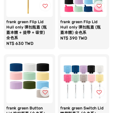
frank green Flip Lid
frank green Flip Lid
Hull only 彈扣瓶蓋 (瓶
Hull only 彈扣瓶蓋 (瓶
蓋本體 + 提帶 + 吸管)
蓋本體) 全色系
全色系
Regular
NT$ 390 TWD
Regular
NT$ 630 TWD
price
price
frank green Button
frank green Switch Lid