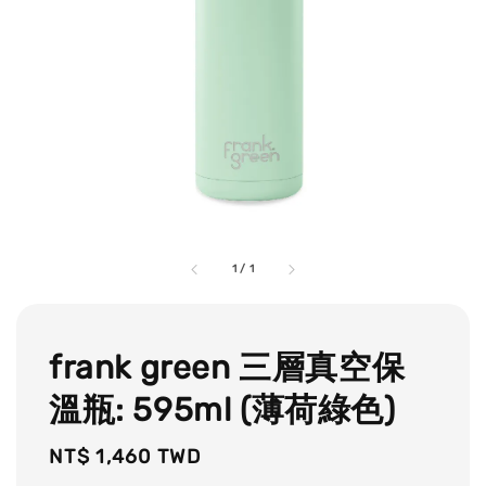
1
/
1
frank green 三層真空保
溫瓶: 595ml (薄荷綠色)
Regular
NT$ 1,460 TWD