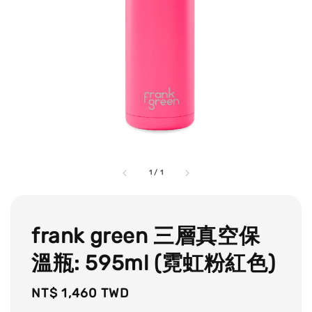
1
/
1
frank green 三層真空保
溫瓶: 595ml (霓虹粉紅色)
Regular
NT$ 1,460 TWD