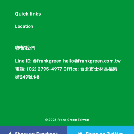
Quick links
Location
聯繫我們
Line ID: @frankgreen hello@frankgreen.com.tw
電話: (02) 2795-4977 Office: 台北市士林區福港
街249號1樓
© 2026 Frank Green Taiwan
Terms of Service
Privacy Policy
Refund Policy
|
|