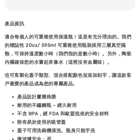
產品資訊
適合每個人的可重複使用保溫瓶！這是有充分理由的。我們
的標誌性 20oz/ 595ml 可重複使用瓶裝採用三層真空隔
熱，可保持溫度數小時（我們指的是數小時）。另外，陶瓷
內襯確保您的水嘗起來像水（這裡沒有金屬味）。
也可客製化蓋子類型、混合搭配顏色並添加刻字，讓這款客
戶最愛的產品成為您的專屬產品。
產品設計屢獲殊榮
耐用的不鏽鋼瓶 – 經久耐用
不含 BPA，經 FDA 和歐盟批准的安全材料
附有易於使用的吸管蓋
蓋子可用洗碗機清洗。瓶身只能手洗
微波爐安全：否