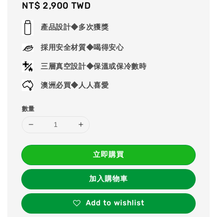
Regular
NT$ 2,900 TWD
price
產品設計◆多次獲獎
採用安全材質◆喝得安心
三層真空設計◆保溫或保冷數時
澳洲必買◆人人喜愛
數量
立即購買
加入購物車
Add to wishlist