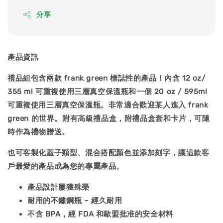
分享
產品資訊
禮品組包含兩款 frank green 標誌性的產品！內含 12 oz/
355 ml 可重複使用三層真空保溫瓶和一個 20 oz / 595ml
可重複使用三層真空保溫瓶。非常適合歡迎某人進入 frank
green 的世界。附有高級禮品盒，附禮品盒套和卡片，可隨
時作為禮物贈送。
也可客製化蓋子類型、混合搭配顏色並添加刻字，讓這款客
戶最愛的產品成為您的專屬產品。
產品設計屢獲殊榮
耐用的不鏽鋼瓶 – 經久耐用
不含 BPA，經 FDA 和歐盟批准的安全材料